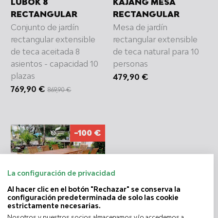
LUBOK 8
KAJANG MESA
RECTANGULAR
RECTANGULAR
Conjunto de jardín
Mesa de jardín
rectangular extensible
rectangular extensible
de teca aceitada 8
de teca natural para 10
asientos - capacidad 10
personas
plazas
479,90 €
PRECIO
769,90 €
869,90 €
HABITUAL
-100 €
La configuración de privacidad
Al hacer clic en el botón "Rechazar" se conserva la
LUBOK 8 OVALADA
configuración predeterminada de solo las cookie
estrictamente necesarias.
Conjunto de jardín
Nosotros y nuestros socios almacenamos y/o accedemos a