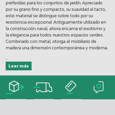
preferidas para los conjuntos de jardín. Apreciado
Uso de perfiles para la selección de
por su grano fino y compacto, su suavidad al tacto,
contenido personalizado
este material se distingue sobre todo por su
Medir el rendimiento de la publicidad
resistencia excepcional. Antiguamente utilizado en
la construcción naval, ahora encarna el exotismo y
Medir el rendimiento del contenido
la elegancia para todos nuestros espacios verdes.
Combinado con metal, otorga al mobiliario de
Comprender al público a través de
estadísticas o a través de la combinación
madera una dimensión contemporánea y moderna.
de datos procedentes de diferentes
fuentes
...
Desarrollo y mejora de los servicios
Leer más
Uso de datos limitados con el objetivo de
seleccionar el contenido
Características especiales de la IAB:
Utilizar datos de localización geográfica
precisa
Identificar los dispositivos en función de