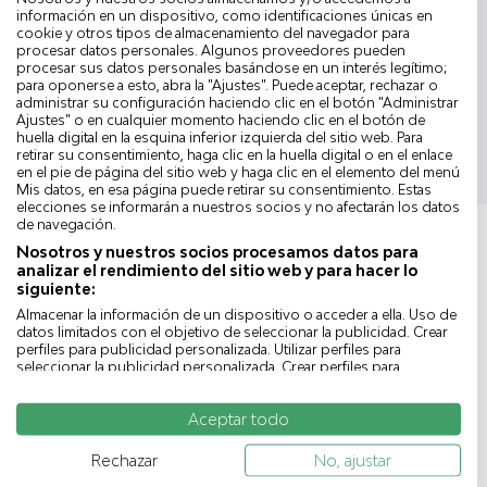
ovalado extensible de
información en un dispositivo, como identificaciones únicas en
cookie y otros tipos de almacenamiento del navegador para
teca aceitada 8 asientos
procesar datos personales. Algunos proveedores pueden
- capacidad 10 plazas
procesar sus datos personales basándose en un interés legítimo;
para oponerse a esto, abra la "Ajustes". Puede aceptar, rechazar o
PRECIO
769,90 €
869,90 €
administrar su configuración haciendo clic en el botón "Administrar
HABITUAL
Ajustes" o en cualquier momento haciendo clic en el botón de
huella digital en la esquina inferior izquierda del sitio web. Para
retirar su consentimiento, haga clic en la huella digital o en el enlace
en el pie de página del sitio web y haga clic en el elemento del menú
Mis datos, en esa página puede retirar su consentimiento. Estas
elecciones se informarán a nuestros socios y no afectarán los datos
de navegación.
Nosotros y nuestros socios procesamos datos para
TAMBIÉN TE PUEDE
analizar el rendimiento del sitio web y para hacer lo
siguiente:
INTERESAR :
Almacenar la información de un dispositivo o acceder a ella. Uso de
datos limitados con el objetivo de seleccionar la publicidad. Crear
perfiles para publicidad personalizada. Utilizar perfiles para
seleccionar la publicidad personalizada. Crear perfiles para
-100 €
personalizar el contenido. Uso de perfiles para la selección del
contenido personalizado. Medir el rendimiento de la publicidad.
Aceptar todo
Medir el rendimiento del contenido. Comprender al público a
través de estadísticas o a través de la combinación de datos
procedentes de diferentes fuentes. Desarrollo y mejora de los
Rechazar
No, ajustar
servicios. Uso de datos limitados con el objetivo de seleccionar el