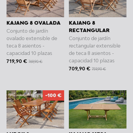
KAJANG 8 OVALADA
KAJANG 8
RECTANGULAR
Conjunto de jardín
ovalado extensible de
Conjunto de jardín
teca 8 asientos -
rectangular extensible
capacidad 10 plazas
de teca 8 asientos -
capacidad 10 plazas
PRECIO
719,90 €
769,90 €
HABITUAL
PRECIO
709,90 €
759,90 €
HABITUAL
-100 €