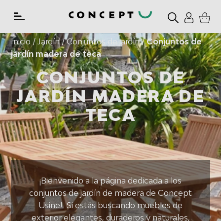
Ir
directamente
al
Inicio
/ Jardín
/ Conjuntos de jardín
/
Conjuntos de
contenido
jardín madera de teca
CONJUNTOS DE
JARDÍN MADERA DE
TECA
¡Bienvenido a la página dedicada a los
conjuntos de jardín de madera de Concept
Usine!
Si estás buscando muebles de
exterior elegantes, duraderos y naturales,