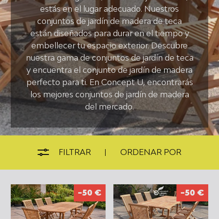
estás en el lugar adecuado. Nuestros
conjuntos de jardín de madera de teca
están diseñados para durar en el tiempo y
embellecer tu espacio exterior. Descubre
nuestra gama de conjuntos de jardín de teca
y encuentra el conjunto de jardín de madera
perfecto para ti. En Concept U, encontrarás
los mejores conjuntos de jardín de madera
del mercado.
FILTRAR
ORDENAR POR
-50 €
-50 €