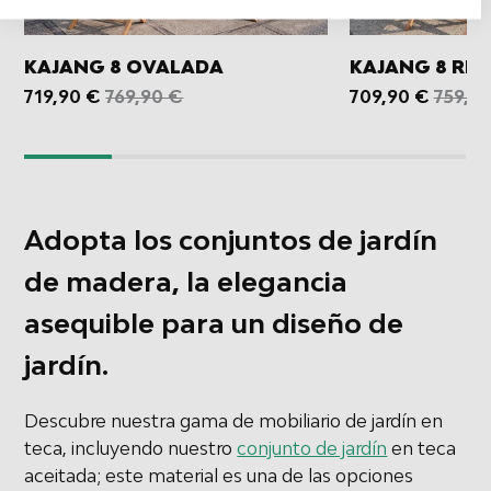
contenido.
Los datos pueden compartirse fuera de la Unión Europea y enviarse
a EE. UU.
Su consentimiento y la política cookie se aplican únicamente a este
KAJANG 8 OVALADA
KAJANG 8 RE
sitio web/aplicación.
PRECIO
PRECI
719,90 €
769,90 €
709,90 €
759,9
Ver lista de socios (1 Proveedores de IAB)
HABITUAL
HABI
Utilizamos tus datos para las siguientes finalidades:
Fines de tratamiento del IAB:
Almacenar la información en un
dispositivo y/o acceder a ella
Adopta los conjuntos de jardín
Uso de datos limitados para seleccionar
de madera, la elegancia
anuncios básicos
asequible para un diseño de
Crear perfiles para publicidad
personalizada
jardín.
Utilizar perfiles para seleccionar la
publicidad personalizada
Descubre nuestra gama de mobiliario de jardín en
teca, incluyendo nuestro
conjunto de jardín
en teca
Crear un perfil para personalizar el
contenido
aceitada; este material es una de las opciones